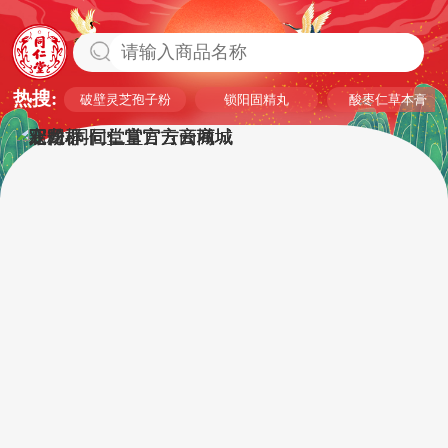
热搜:
破壁灵芝孢子粉
锁阳固精丸
酸枣仁草本膏