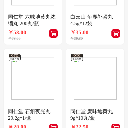
同仁堂 六味地黄丸浓
白云山 龟鹿补肾丸
缩丸 200丸/瓶
4.5g*12袋
￥58.00
￥35.00
￥78.00
￥39.80
OTC
OTC
非处方药
非处方药
同仁堂 石斛夜光丸
同仁堂 麦味地黄丸
29.2g*1/盒
9g*10丸/盒
￥28.00
￥22.50