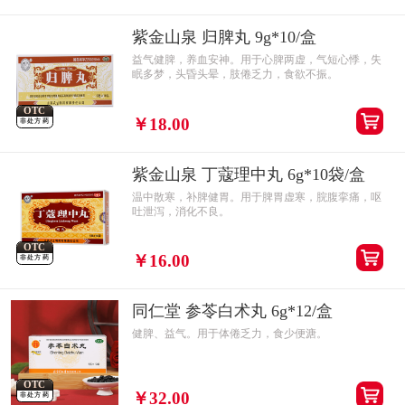
紫金山泉 归脾丸 9g*10/盒
益气健脾，养血安神。用于心脾两虚，气短心悸，失
眠多梦，头昏头晕，肢倦乏力，食欲不振。
OTC
￥18.00
非处方药
紫金山泉 丁蔻理中丸 6g*10袋/盒
温中散寒，补脾健胃。用于脾胃虚寒，脘腹挛痛，呕
吐泄泻，消化不良。
OTC
￥16.00
非处方药
同仁堂 参苓白术丸 6g*12/盒
健脾、益气。用于体倦乏力，食少便溏。
OTC
￥32.00
非处方药