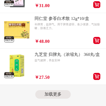
OTC
￥31.00
非处方药
同仁堂 参苓白术散 12g*10/盒
补脾胃，益肺气。用于脾胃虚弱，食少便溏，气短咳
嗽，肢倦乏力。
OTC
￥48.00
非处方药
九芝堂 归脾丸（浓缩丸） 360丸/盒
益气健脾，养血安神
OTC
￥27.50
非处方药
加载更多