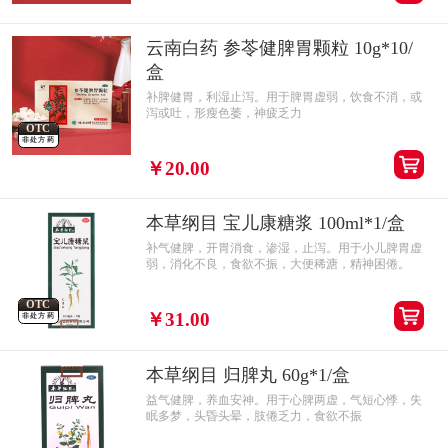
云南白药 参苓健脾胃颗粒 10g*10/
盒
补脾健胃，利湿止泻。用于脾胃虚弱，饮食不消，或
泻或吐，形瘦色萎，神疲乏力
OTC
非处方药
￥20.00
本草纲目 宝儿康糖浆 100ml*1/盒
补气健脾，开胃消食，渗湿，止泻。用于小儿脾胃虚
弱，消化不良，食欲不振，大便稀溏，精神困倦。
OTC
￥31.00
非处方药
本草纲目 归脾丸 60g*1/盒
益气健脾，养血安神。用于心脾两虚，气短心悸，失
眠多梦，头昏头晕，肢倦乏力，食欲不振