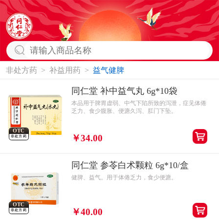
非处方药
>
补益用药
>
益气健脾
同仁堂 补中益气丸 6g*10袋
本品用于脾胃虚弱、中气下陷所致的泻泄，症见体倦
乏力、食少腹胀、便溏久泻、肛门下坠。
OTC
￥34.00
非处方药
同仁堂 参苓白术颗粒 6g*10/盒
健脾、益气。用于体倦乏力，食少便溏。
OTC
￥40.00
非处方药