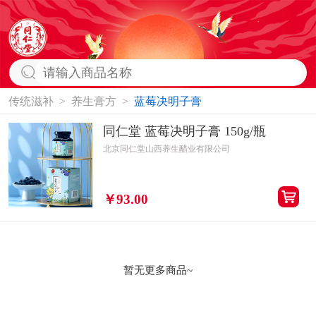
传统滋补
>
养生膏方
>
蓝莓决明子膏
同仁堂 蓝莓决明子膏 150g/瓶
北京同仁堂山西养生醋业有限公司
￥93.00
暂无更多商品~