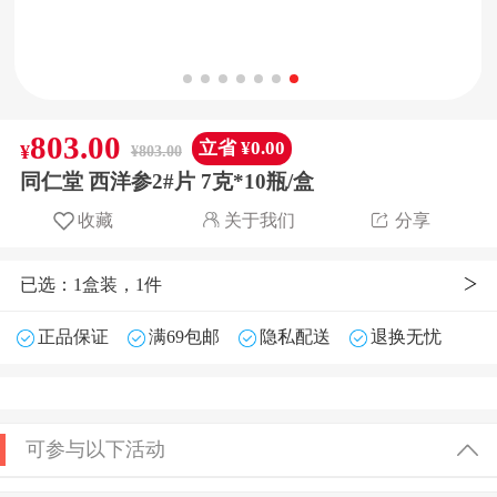
803.00
立省 ¥0.00
¥
¥803.00
同仁堂 西洋参2#片 7克*10瓶/盒
收藏
关于我们
分享
已选：1盒装，1件
正品保证
满69包邮
隐私配送
退换无忧
可参与以下活动